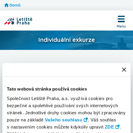
Menu
Přejít
Domů
pro
k
správce
hlavnímu
obsahu
Menu
Individuální exkurze
Pagination
Únor 2022
Trasa
- nezáleží -
Tato webová stránka používá cookies
Společnost Letiště Praha, a.s. využívá cookies pro
Po
Út
St
Čt
Pá
So
Ne
bezpečné a spolehlivé používání svých internetových
stránek. Jednotlivé druhy cookies mohou být zpracovány
31
1
2
3
4
5
6
pouze na základě
Vašeho souhlasu
. Váš souhlas
s nastavením cookies můžete kdykoliv upravit
ZDE
.
7
8
9
10
11
12
13