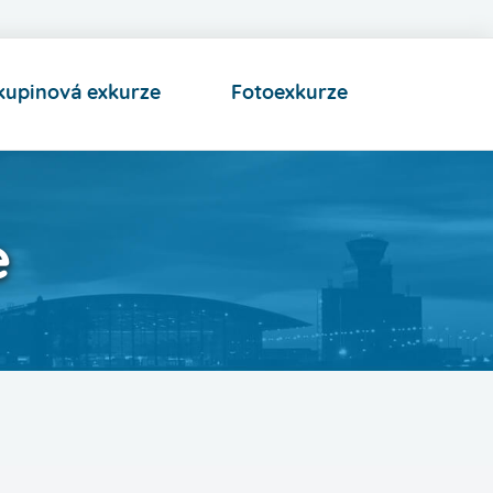
kupinová exkurze
Fotoexkurze
e