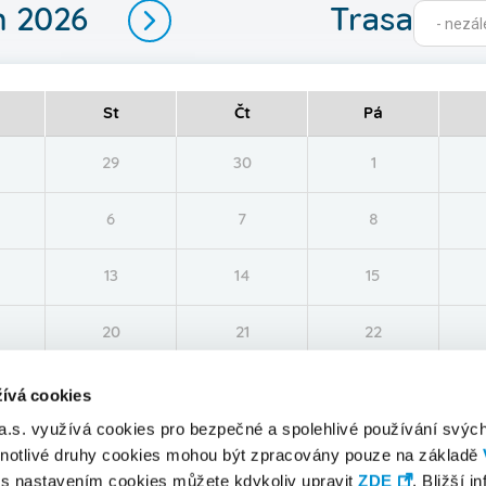
n 2026
Trasa
- nezále
St
Čt
Pá
29
30
1
6
7
8
13
14
15
20
21
22
27
28
29
ívá cookies
 a.s. využívá cookies pro bezpečné a spolehlivé používání svýc
dnotlivé druhy cookies mohou být zpracovány pouze na základě
Individuální
Skupinová
 s nastavením cookies můžete kdykoliv upravit
ZDE
. Bližší i