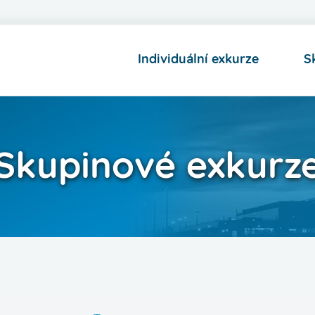
Individuální exkurze
S
Skupinové exkurz