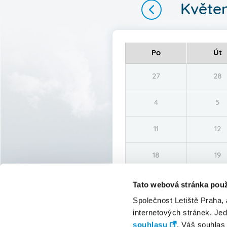
Pagination
Květe
Po
Út
27
28
4
5
11
12
18
19
25
26
Tato webová stránka použ
Společnost Letiště Praha,
internetových stránek. Je
souhlasu
. Váš souhlas