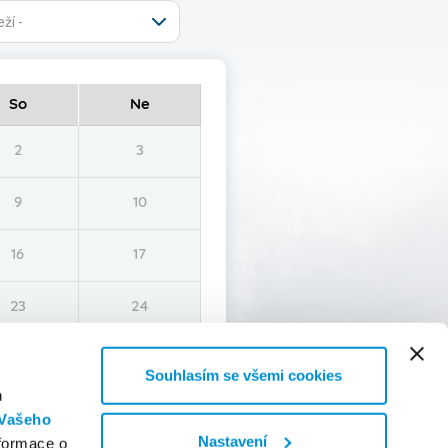
ží -
So
Ne
2
3
9
10
16
17
23
24
30
31
Souhlasím se všemi cookies
h
Vašeho
Fotografové
English
Nastavení
nformace o