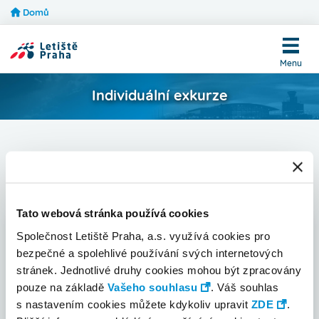
Menu
Přejít
Domů
pro
k
správce
hlavnímu
obsahu
Menu
Individuální exkurze
Pagination
Březen 2022
Trasa
- nezáleží -
Tato webová stránka používá cookies
Společnost Letiště Praha, a.s. využívá cookies pro
Po
Út
St
Čt
Pá
So
Ne
bezpečné a spolehlivé používání svých internetových
stránek. Jednotlivé druhy cookies mohou být zpracovány
28
1
2
3
4
5
6
pouze na základě
Vašeho souhlasu
. Váš souhlas
s nastavením cookies můžete kdykoliv upravit
ZDE
.
7
8
9
10
11
12
13